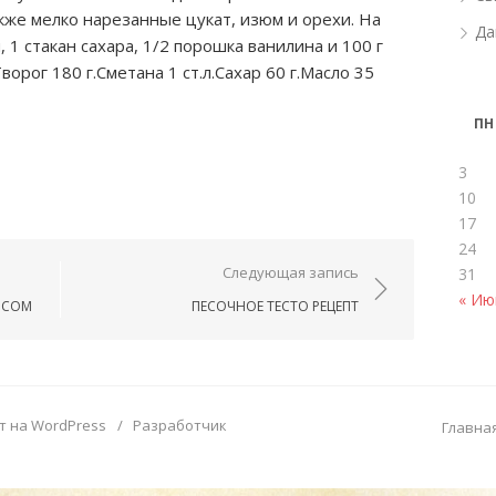
кже мелко нарезанные цукат, изюм и орехи. На
Да
, 1 стакан сахара, 1/2 порошка ванилина и 100 г
орог 180 г.Сметана 1 ст.л.Сахар 60 г.Масло 35
ПН
3
10
17
24
ям
Следующая запись
31
« Ию
ЯСОМ
ПЕСОЧНОЕ ТЕСТО РЕЦЕПТ
т на WordPress
/
Разработчик
Главна