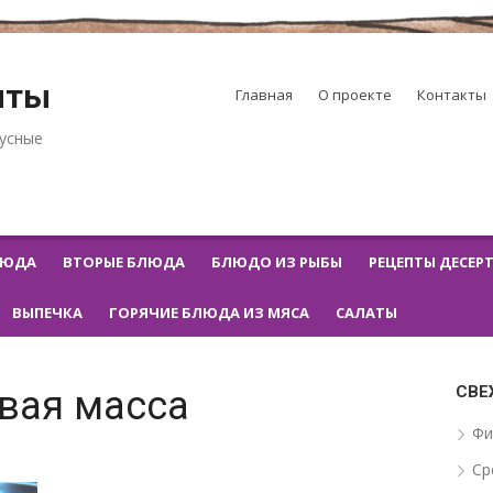
пты
Главная
О проекте
Контакты
кусные
ЛЮДА
ВТОРЫЕ БЛЮДА
БЛЮДО ИЗ РЫБЫ
РЕЦЕПТЫ ДЕСЕР
ВЫПЕЧКА
ГОРЯЧИЕ БЛЮДА ИЗ МЯСА
САЛАТЫ
СВЕ
вая масса
Фи
Ср