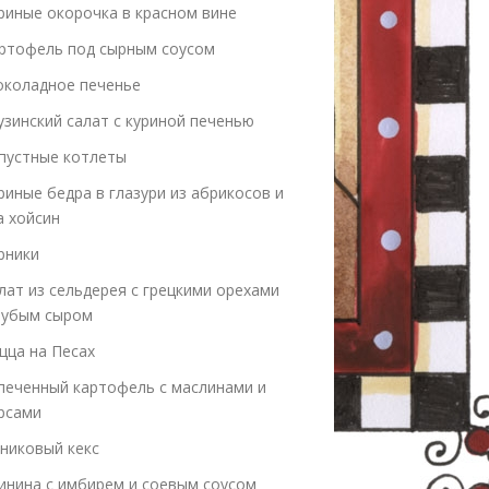
риные окорочка в красном вине
ртофель под сырным соусом
коладное печенье
узинский салат с куриной печенью
пустные котлеты
риные бедра в глазури из абрикосов и
а хойсин
рники
лат из сельдерея с грецкими орехами
лубым сыром
цца на Песах
печенный картофель с маслинами и
рсами
никовый кекс
инина с имбирем и соевым соусом