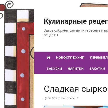
Перейти к содержанию
Кулинарные реце
Здесь собраны самые интересные и в
рецепты
НОВОСТИ КУХНИ
ПЕРВЫЕ Б
ЗАКУСКИ
НАПИТКИ
ЗАКАТКИ
Сладкая сырко
06.10.2017
от
dars
/