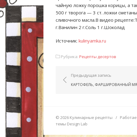
чайную ложку порошка корицы, а та
500 г творога — 3 ст. ложки сметаны
сливочного масла.В видео рецепте:Тв
г.Ванилин 2 г.Соль 1 г.Шоколад
Источник:
kulinyamka.ru
Рубрика:
Рецепты десертов
Навигация по запис
Предыдущая запись
КАРТОФЕЛЬ, ФАРШИРОВАННЫЙ М
© 2026 Кулинарные рецепты
/
Работае
темы Design Lab