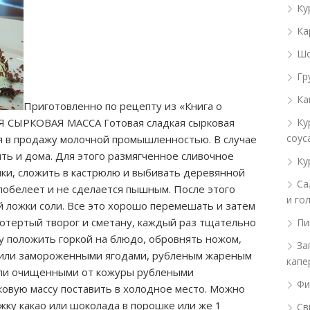
Ку
Ка
Шо
Гр
Ка
Приготовленно по рецепту из «Книга о
Я СЫРКОВАЯ МАССА Готовая сладкая сырковая
Ку
соус
ся в продажу молочной промышленностью. В случае
ь и дома. Для этого размягченное сливочное
Ку
чки, сложить в кастрюлю и выбивать деревянной
Са
 побелеет и не сделается пышным. После этого
и го
ой ложки соли. Все это хорошо перемешать и затем
отертый творог и сметану, каждый раз тщательно
Пи
у положить горкой на блюдо, обровнять ножом,
За
 или замороженными ягодами, рубленым жареным
капе
ли очищенными от кожуры рублеными
Фи
ковую массу поставить в холодное место. Можно
ожку какао или шоколада в порошке или же 1
Св