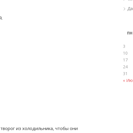
Да
й.
ПН
3
10
17
24
31
« Ию
 творог из холодильника, чтобы они