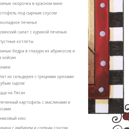
риные окорочка в красном вине
ртофель под сырным соусом
коладное печенье
узинский салат с куриной печенью
пустные котлеты
риные бедра в глазури из абрикосов и
а хойсин
рники
лат из сельдерея с грецкими орехами
лубым сыром
цца на Песах
печенный картофель с маслинами и
рсами
никовый кекс
инина с имбирем и соевым соусом