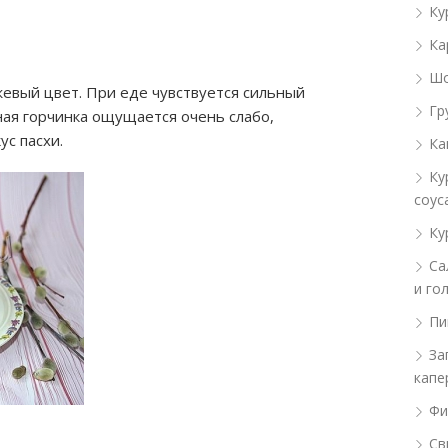
Ку
Ка
Шо
евый цвет. При еде чувствуется сильный
Гр
ая горчинка ощущается очень слабо,
ус пасхи.
Ка
Ку
соус
Ку
Са
и го
Пи
За
капе
Фи
Св