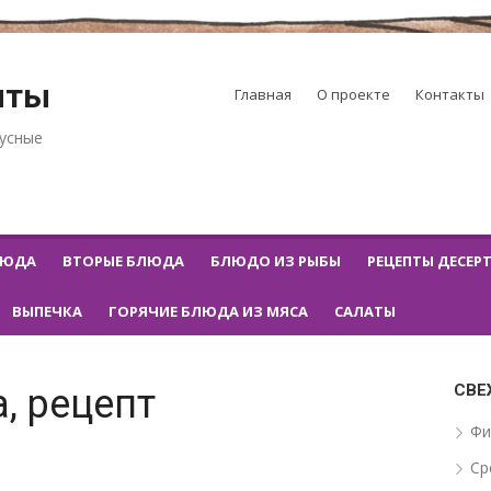
пты
Главная
О проекте
Контакты
кусные
ЛЮДА
ВТОРЫЕ БЛЮДА
БЛЮДО ИЗ РЫБЫ
РЕЦЕПТЫ ДЕСЕР
ВЫПЕЧКА
ГОРЯЧИЕ БЛЮДА ИЗ МЯСА
САЛАТЫ
СВЕ
, рецепт
Фи
Ср