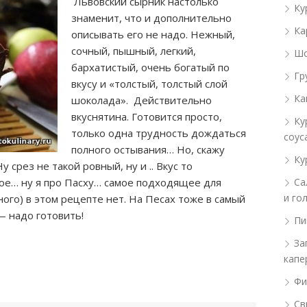
Львовский сырник настолько
Ку
знаменит, что и дополнительно
Ка
описывать его не надо. Нежный,
сочный, пышный, легкий,
Шо
бархатистый, очень богатый по
Гр
вкусу и «толстый, толстый слой
Ка
шоколада». Действительно
вкуснятина. Готовится просто,
Ку
только одна трудность дождаться
соус
полного
остывания… Но, скажу
Ку
 срез не такой ровный, ну и .. Вкус то
кое… ну я про Пасху… самое подходящее для
Са
и го
ного) в этом рецепте нет. На Песах тоже в самый
— надо готовить!
Пи
За
капе
Фи
Св