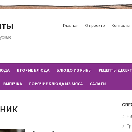
пты
Главная
О проекте
Контакты
кусные
ЛЮДА
ВТОРЫЕ БЛЮДА
БЛЮДО ИЗ РЫБЫ
РЕЦЕПТЫ ДЕСЕР
ВЫПЕЧКА
ГОРЯЧИЕ БЛЮДА ИЗ МЯСА
САЛАТЫ
СВЕ
ник
Фи
Ср