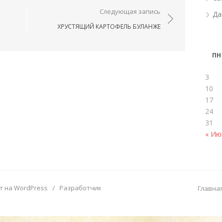
ям
Следующая запись
Да
ХРУСТЯЩИЙ КАРТОФЕЛЬ БУЛАНЖЕ
ПН
3
10
17
24
31
« Ию
т на WordPress
/
Разработчик
Главна