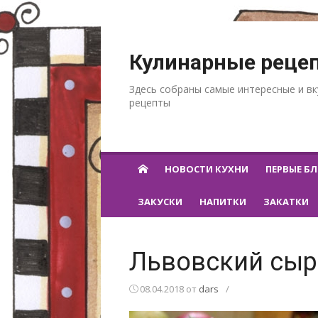
Перейти к содержанию
Кулинарные реце
Здесь собраны самые интересные и в
рецепты
НОВОСТИ КУХНИ
ПЕРВЫЕ Б
ЗАКУСКИ
НАПИТКИ
ЗАКАТКИ
Львовский сыр
08.04.2018
от
dars
/