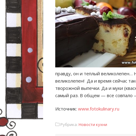
правду, он и теплый великолепен… Ну
великолепен! Да и время сейчас та
творожной выпечки. Да и муки (квас
самый раз. В общем — все совпало 
Источник:
www.fotokulinary.ru
Рубрика:
Новости кухни