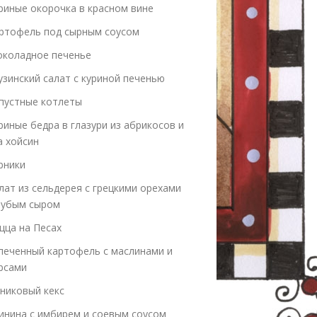
риные окорочка в красном вине
ртофель под сырным соусом
коладное печенье
узинский салат с куриной печенью
пустные котлеты
риные бедра в глазури из абрикосов и
а хойсин
рники
лат из сельдерея с грецкими орехами
лубым сыром
цца на Песах
печенный картофель с маслинами и
рсами
никовый кекс
инина с имбирем и соевым соусом