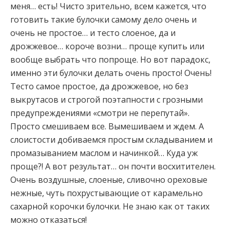
меня… есть! Чисто зрительно, всем кажется, что
готовить такие булочки самому дело очень и
очень не простое… и тесто слоеное, да и
дрожжевое… короче возни… проще купить или
вообще
выбрать что попроще. Но вот парадокс,
именно эти булочки делать очень просто! Очень!
Тесто самое простое, да дрожжевое, но без
выкрутасов и строгой поэтапности с грозными
предупреждениями «смотри не перепутай».
Просто смешиваем все. Вымешиваем и ждем. А
слоистости добиваемся простым складыванием и
промазыванием маслом и начинкой… Куда уж
проще?! А вот результат… он почти восхитителен.
Очень воздушные, слоеные, сливочно ореховые
нежные, чуть похрустывающие от карамельно
сахарной корочки булочки. Не знаю как от таких
можно отказаться!